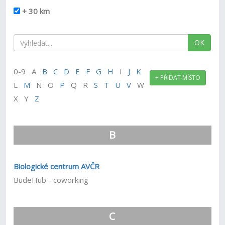
+ 30 km
OK
0-9 A
B
C
D
E
F
G
H
I
J
K
+ PŘIDAT MÍSTO
L
M
N O
P
Q R
S
T
U
V
W
X Y
Z
B
Biologické centrum AVČR
BudeHub - coworking
C