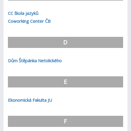
CC škola jazyků
Coworking Center ČB
D
Dům Štěpánka Netolického
E
Ekonomická Fakulta JU
F