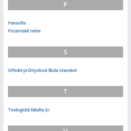
P
Pansofie
Pozemské nebe
S
Střední průmyslová škola stavební
T
Teologická fakulta JU
U