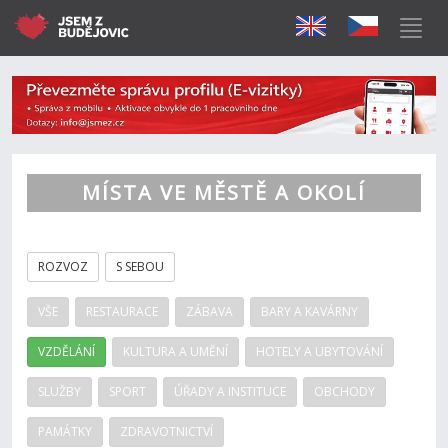
MÍSTA VE MĚSTĚ A OKOLÍ
ROZVOZ
S SEBOU
VŠE
RESTAURACE
ZÁBAVA
BARY A KAVÁRNY
VZDĚLÁNÍ
KULTURA A UMĚNÍ
HOTELY A UBYTOVÁNÍ
SLUŽBY
SPORT
ÚŘADY A INSTITUCE
OBCHODY
PAMÁTKY
ZDRAVOTNICTVÍ