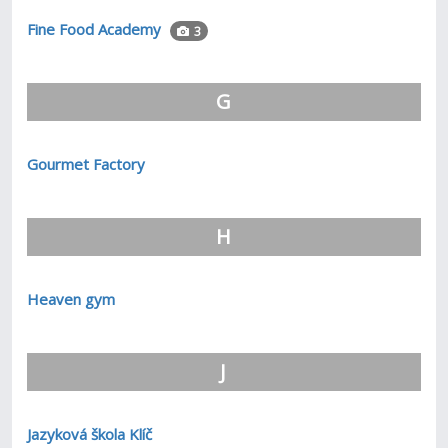
Fine Food Academy
3
G
Gourmet Factory
H
Heaven gym
J
Jazyková škola Klíč