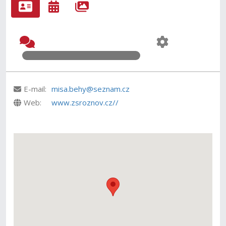
E-mail:
misa.behy@seznam.cz
Web:
www.zsroznov.cz//