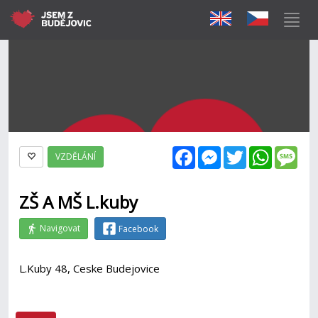
Facebook
Messenger
Twitter
WhatsAp
Mes
VZDĚLÁNÍ
ZŠ A MŠ L.kuby
Navigovat
Facebook
L.Kuby 48, Ceske Budejovice