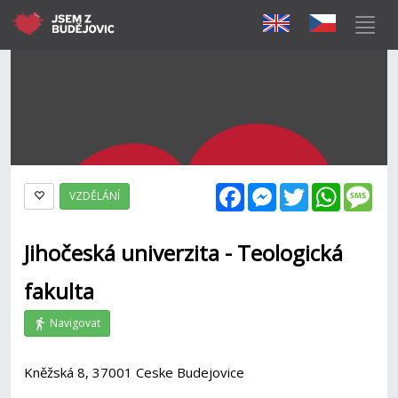
Facebook
Messenger
Twitter
WhatsAp
Mes
VZDĚLÁNÍ
Jihočeská univerzita - Teologická
fakulta
Navigovat
Kněžská 8, 37001 Ceske Budejovice