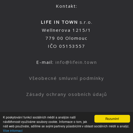
Kontakt:
LIFE IN TOWN
s.r.o.
Wellnerova 1215/1
779 00 Olomouc
IČO 05153557
E-mail:
info@lifein.town
Všeobecné smluvní podmínky
Zásady ochrany osobních údajů
K poskytování funkcí sociálních médií a analýze naší
Rozumím!
Nahoru
návštěvnosti využíváme soubory cookie. Informace o tom, jak
náš web používáte, sdílíme se svými partnery působícími v oblasti sociálních médií a analýz.
Více informací