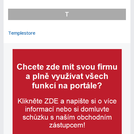
T
Templestore