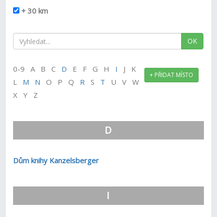
+ 30 km
OK
0-9 A B C
D
E F G H
I
J K
+ PŘIDAT MÍSTO
L
M
N
O P Q
R
S
T
U V W
X Y Z
D
Dům knihy Kanzelsberger
I