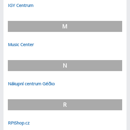
IGY Centrum
M
Music Center
N
Nákupní centrum Géčko
R
RPiShop.cz