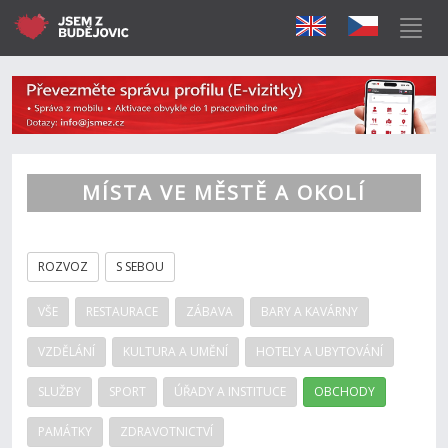
MÍSTA VE MĚSTĚ A OKOLÍ
ROZVOZ
S SEBOU
VŠE
RESTAURACE
ZÁBAVA
BARY A KAVÁRNY
VZDĚLÁNÍ
KULTURA A UMĚNÍ
HOTELY A UBYTOVÁNÍ
SLUŽBY
SPORT
ÚŘADY A INSTITUCE
OBCHODY
PAMÁTKY
ZDRAVOTNICTVÍ