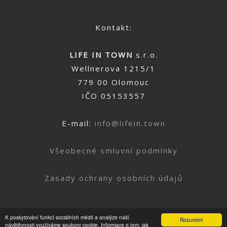
Kontakt:
LIFE IN TOWN
s.r.o.
Wellnerova 1215/1
779 00 Olomouc
IČO 05153557
E-mail:
info@lifein.town
Všeobecné smluvní podmínky
Zásady ochrany osobních údajů
K poskytování funkcí sociálních médií a analýze naší
Rozumím!
Nahoru
návštěvnosti využíváme soubory cookie. Informace o tom, jak