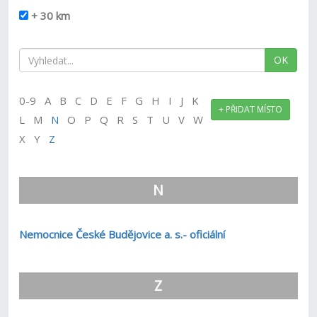
+ 30 km
OK
0-9 A B C D E F G H I J K
+ PŘIDAT MÍSTO
L M
N
O P Q R S T U V W
X Y
Z
N
Nemocnice České Budějovice a. s.- oficiální
Z