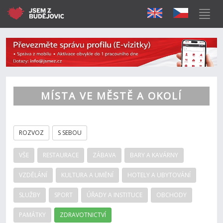
MÍSTA VE MĚSTĚ A OKOLÍ
ROZVOZ
S SEBOU
VŠE
RESTAURACE
ZÁBAVA
BARY A KAVÁRNY
VZDĚLÁNÍ
KULTURA A UMĚNÍ
HOTELY A UBYTOVÁNÍ
SLUŽBY
SPORT
ÚŘADY A INSTITUCE
OBCHODY
PAMÁTKY
ZDRAVOTNICTVÍ