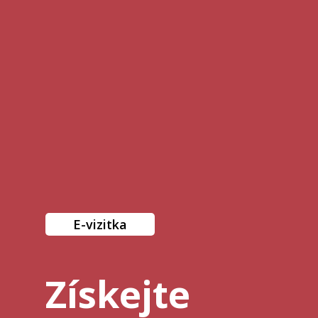
E-vizitka
Proč E-vizitka
Ceník
Získejte
FAQ