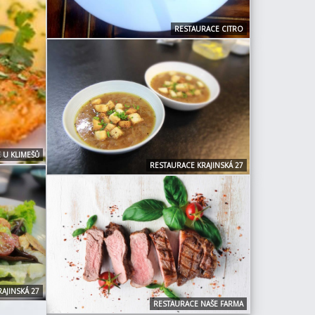
RESTAURACE CITRO
 U KLIMEŠŮ
RESTAURACE KRAJINSKÁ 27
AJINSKÁ 27
RESTAURACE NAŠE FARMA