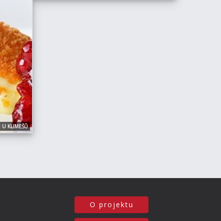
 U KLIMEŠŮ
O projektu