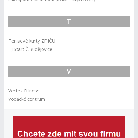
T
Tenisové kurty ZF JČU
Tj Start Č.Budějovice
V
Vertex Fitness
Vodácké centrum