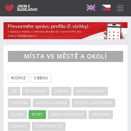
MÍSTA VE MĚSTĚ A OKOLÍ
ROZVOZ
S SEBOU
VŠE
RESTAURACE
ZÁBAVA
BARY A KAVÁRNY
VZDĚLÁNÍ
KULTURA A UMĚNÍ
HOTELY A UBYTOVÁNÍ
SLUŽBY
SPORT
ÚŘADY A INSTITUCE
OBCHODY
PAMÁTKY
ZDRAVOTNICTVÍ