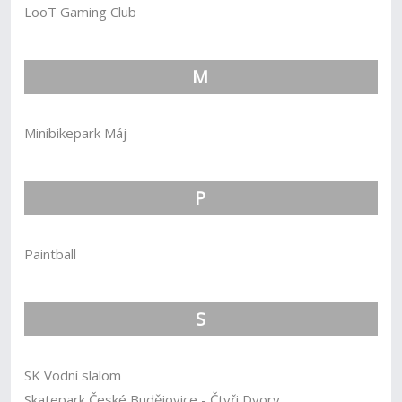
LooT Gaming Club
M
Minibikepark Máj
P
Paintball
S
SK Vodní slalom
Skatepark České Budějovice - Čtyři Dvory