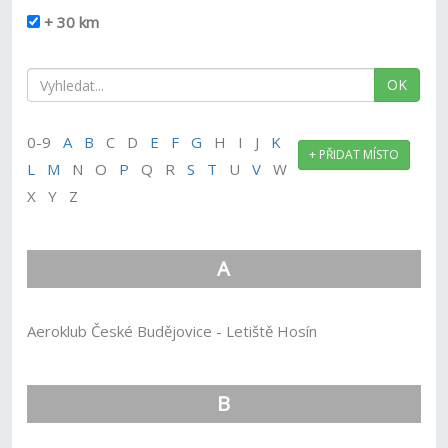
+ 30 km
OK
0-9
A
B
C D
E
F
G
H I J
K
+ PŘIDAT MÍSTO
L
M
N O
P
Q R
S
T
U
V
W
X Y Z
A
Aeroklub České Budějovice - Letiště Hosín
B