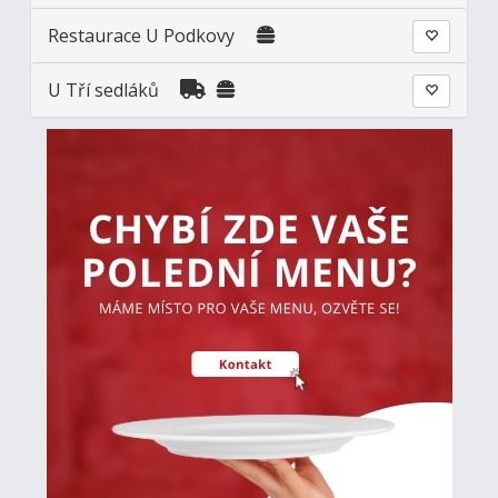
Restaurace U Podkovy
U Tří sedláků