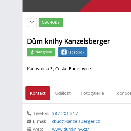
OBCHODY
Dům knihy Kanzelsberger
Navigovat
Facebook
Kanovnická 3, Ceske Budejovice
Kontakt
Události
Fotogalerie
Hodnoce
Telefon:
387 201 317
E-mail:
cbud@kanzelsberger.cz
Web:
www.dumknihy.cz/