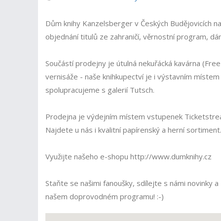
Dům knihy Kanzelsberger v Českých Budějovicích nabí
objednání titulů ze zahraničí, věrnostní program, d
Součástí prodejny je útulná nekuřácká kavárna (Free-
vernisáže - naše knihkupectví je i výstavním míst
spolupracujeme s galerií Tutsch.
Prodejna je výdejním místem vstupenek Ticketstre
Najdete u nás i kvalitní papírenský a herní sortiment
Využijte našeho e-shopu http://www.dumknihy.cz
Staňte se našimi fanoušky, sdílejte s námi novinky a 
našem doprovodném programu! :-)