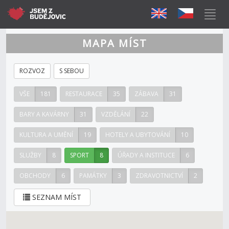
MAPA MÍST
ROZVOZ
S SEBOU
VŠE
181
RESTAURACE
35
ZÁBAVA
31
BARY A KAVÁRNY
31
VZDĚLÁNÍ
22
KULTURA A UMĚNÍ
19
HOTELY A UBYTOVÁNÍ
10
SLUŽBY
8
SPORT
8
ÚŘADY A INSTITUCE
6
OBCHODY
6
PAMÁTKY
3
ZDRAVOTNICTVÍ
2
SEZNAM MÍST