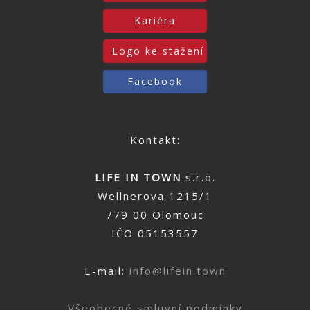
Kariéra
Logo ke stažení
Facebook
Kontakt:
LIFE IN TOWN
s.r.o.
Wellnerova 1215/1
779 00 Olomouc
IČO 05153557
E-mail:
info@lifein.town
Všeobecné smluvní podmínky