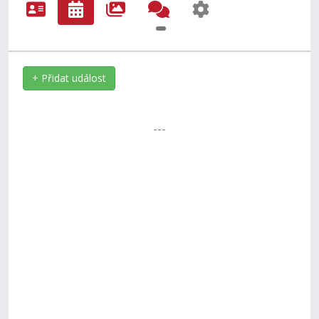
+ Přidat událost
---