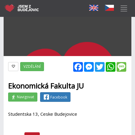
Facebook
Messenger
Twitter
WhatsAp
Mes
VZDĚLÁNÍ
Ekonomická Fakulta JU
Navigovat
Facebook
Studentska 13, Ceske Budejovice