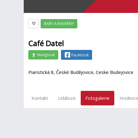
BARY A KAVÁRNY
Café Datel
Navigovat
Facebook
Piaristická 8, České Budějovice, Ceske Budejovice
Kontakt
Události
Fotogalerie
Hodnoce