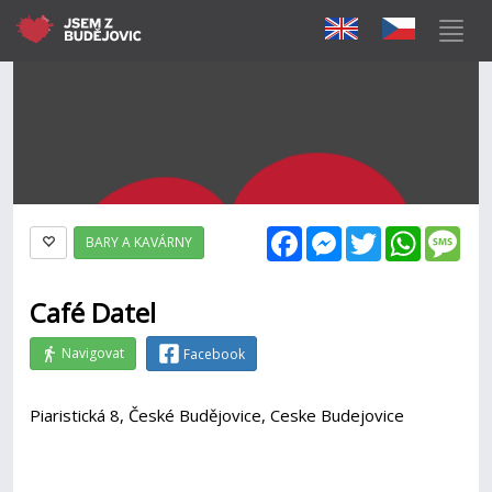
Facebook
Messenger
Twitter
WhatsAp
Mes
BARY A KAVÁRNY
Café Datel
Navigovat
Facebook
Piaristická 8, České Budějovice, Ceske Budejovice