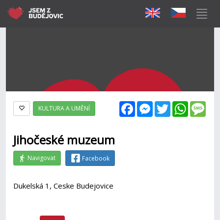
Facebook
Messenger
Twitter
WhatsAp
Mes
KULTURA A UMĚNÍ
Jihočeské muzeum
Navigovat
Facebook
Dukelská 1, Ceske Budejovice