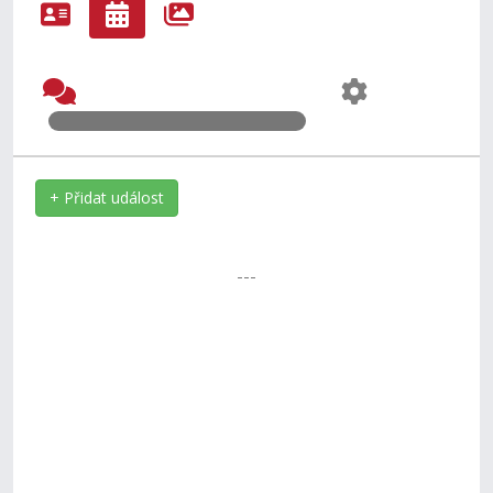
+ Přidat událost
---