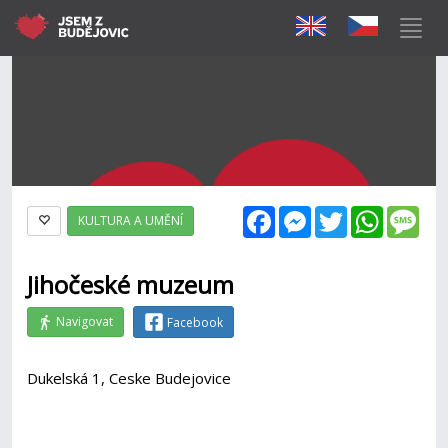
Facebook
Messenger
Twitter
WhatsAp
Mes
KULTURA A UMĚNÍ
Jihočeské muzeum
Navigovat
Facebook
Dukelská 1, Ceske Budejovice