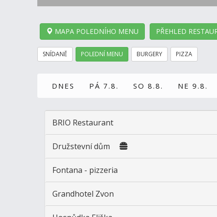
MAPA POLEDNÍHO MENU
PŘEHLED RESTAUR
SNÍDANĚ
POLEDNÍ MENU
BURGERY
PIZZA
DNES
PÁ 7.8.
SO 8.8.
NE 9.8.
BRIO Restaurant
Družstevní dům
Fontana - pizzeria
Grandhotel Zvon