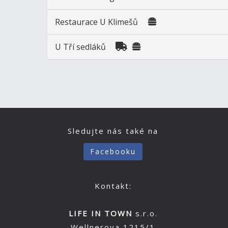
Restaurace U Klimešů
U Tří sedláků
Sledujte nás také na
Facebooku
Kontakt:
LIFE IN TOWN
s.r.o.
Wellnerova 1215/1