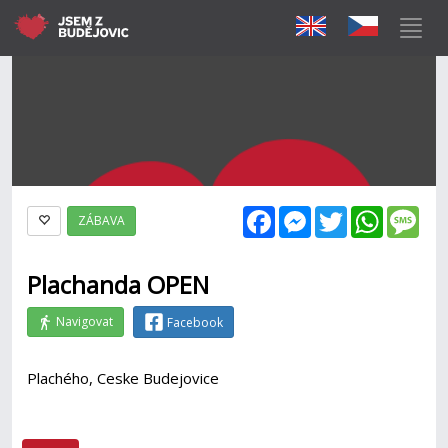
Facebook
Messenger
Twitter
WhatsAp
Mes
ZÁBAVA
Plachanda OPEN
Navigovat
Facebook
Plachého, Ceske Budejovice