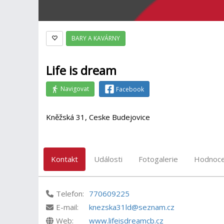
BARY A KAVÁRNY
Life is dream
Navigovat
Facebook
Kněžská 31, Ceske Budejovice
Kontakt
Události
Fotogalerie
Hodnoce
Telefon:
770609225
E-mail:
knezska31ld@seznam.cz
Web:
www.lifeisdreamcb.cz