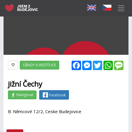
Facebook
Messenger
Twitter
WhatsAp
Mes
ÚŘADY A INSTITUCE
jižní Čechy
Navigovat
Facebook
B. Němcové 12/2, Ceske Budejovice