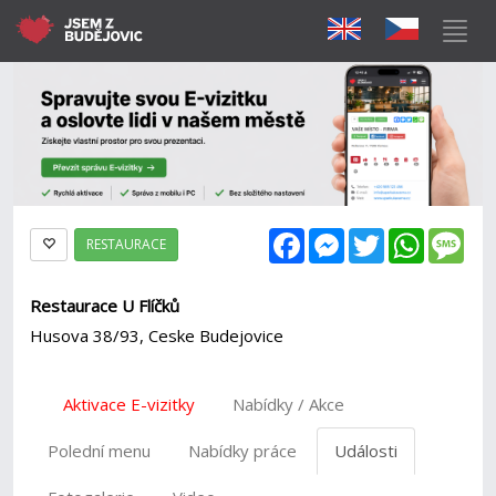
Facebook
Messenger
Twitter
WhatsAp
Mes
RESTAURACE
Restaurace U Flíčků
Husova 38/93, Ceske Budejovice
Aktivace E-vizitky
Nabídky / Akce
Polední menu
Nabídky práce
Události