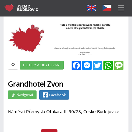
Facebook
Messenger
Twitter
WhatsAp
Mes
HOTELY A UBYTOVÁNÍ
Grandhotel Zvon
Navigovat
Facebook
Náměstí Přemysla Otakara II. 90/28, Ceske Budejovice