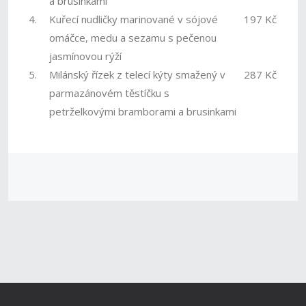
a brusinkami
4.
Kuřecí nudličky marinované v sójové
197 Kč
omáčce, medu a sezamu s pečenou
jasmínovou rýží
5.
Milánský řízek z telecí kýty smažený v
287 Kč
parmazánovém těstíčku s
petrželkovými bramborami a brusinkami