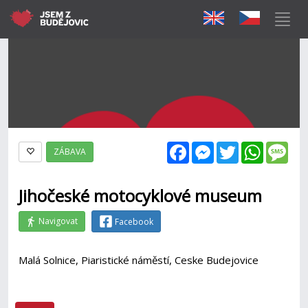
Facebook
Messenger
Twitter
WhatsAp
Mes
ZÁBAVA
Jihočeské motocyklové museum
Navigovat
Facebook
Malá Solnice, Piaristické náměstí, Ceske Budejovice