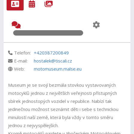
Telefon:
+420387200849
E-mail:
hostalek@tiscali.cz
Web:
motomuseum.malse.eu
Museum je se svojí bezmála stovkou vystavovaných
motocyklů jednou z největších veřejnosti přístupných
sbírek jednostopých vozidel v republice. Nabízí tak
jedinečnou možnost seznámit děti i sebe s technickou
minulostí naší země, která byla vždy v tomto směru
jednou z nejvyspělejších.
Kromě motocyklů najdete v Jihočeském Motocyklovém