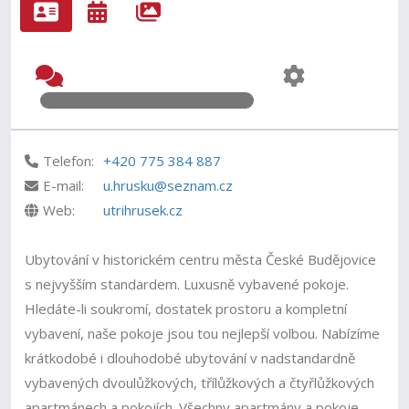
Telefon:
+420 775 384 887
E-mail:
u.hrusku@seznam.cz
Web:
utrihrusek.cz
Ubytování v historickém centru města České Budějovice
s nejvyšším standardem. Luxusně vybavené pokoje.
Hledáte-li soukromí, dostatek prostoru a kompletní
vybavení, naše pokoje jsou tou nejlepší volbou. Nabízíme
krátkodobé i dlouhodobé ubytování v nadstandardně
vybavených dvoulůžkových, třílůžkových a čtyřlůžkových
apartmánech a pokojích. Všechny apartmány a pokoje