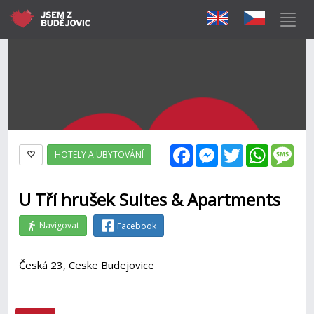
Facebook
Messenger
Twitter
WhatsAp
Mes
HOTELY A UBYTOVÁNÍ
U Tří hrušek Suites & Apartments
Navigovat
Facebook
Česká 23, Ceske Budejovice