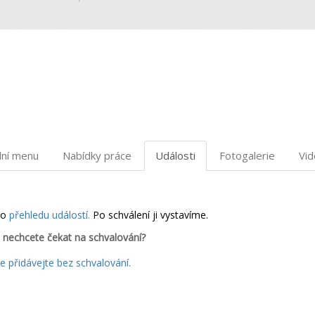
dní menu
Nabídky práce
Události
Fotogalerie
Vi
do
přehledu událostí.
Po schválení ji vystavíme.
 nechcete čekat na schvalování?
 přidávejte bez schvalování.