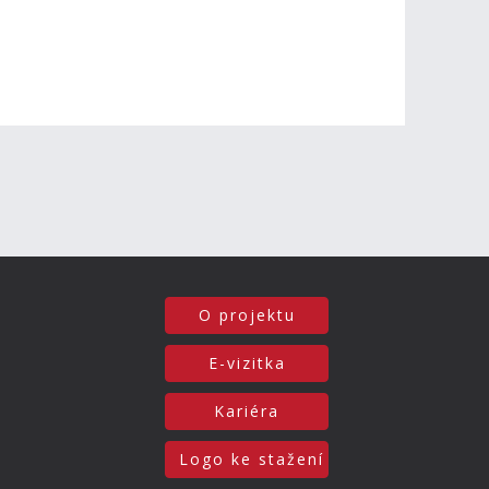
O projektu
E-vizitka
Kariéra
Logo ke stažení