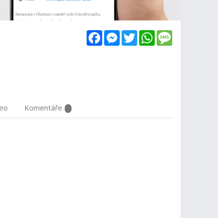
Facebook
Messenger
Twitter
WhatsApp
Message
deo
Komentáře