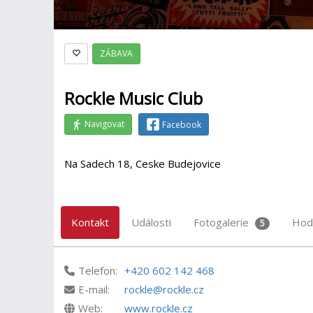
ZÁBAVA
Rockle Music Club
Navigovat
Facebook
Na Sadech 18, Ceske Budejovice
Kontakt
Události
Fotogalerie
Hod
5
Telefon:
+420 602 142 468
E-mail:
rockle@rockle.cz
Web:
www.rockle.cz