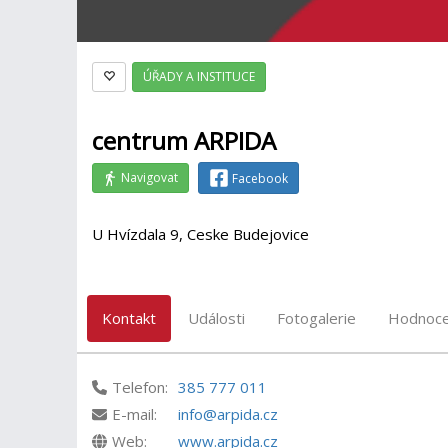
ÚŘADY A INSTITUCE
centrum ARPIDA
Navigovat
Facebook
U Hvízdala 9, Ceske Budejovice
Kontakt
Události
Fotogalerie
Hodnoce
Telefon:
385 777 011
E-mail:
info@arpida.cz
Web:
www.arpida.cz