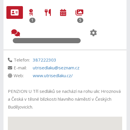
1
5
Telefon:
387222303
E-mail:
utrisedlaku@seznam.cz
Web:
www.utrisedlaku.cz/
PENZION U Tří sedláků se nachází na rohu ulic Hroznová
a Česká v těsné blízkosti hlavního náměstí v Českých
Budějovicích.