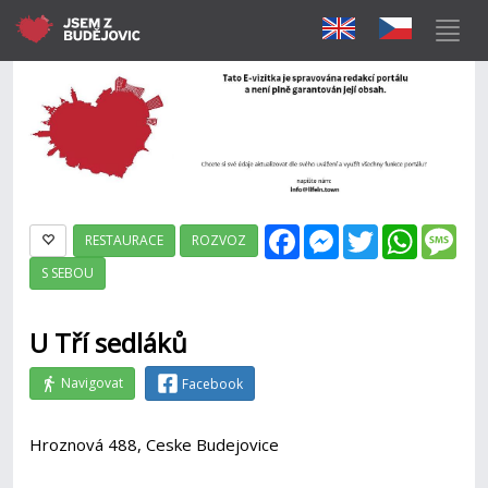
Facebook
Messenger
Twitter
WhatsAp
Mes
RESTAURACE
ROZVOZ
S SEBOU
U Tří sedláků
Navigovat
Facebook
Hroznová 488, Ceske Budejovice