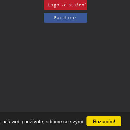
Logo ke stažení
Facebook
Rozumím!
k náš web používáte, sdílíme se svými