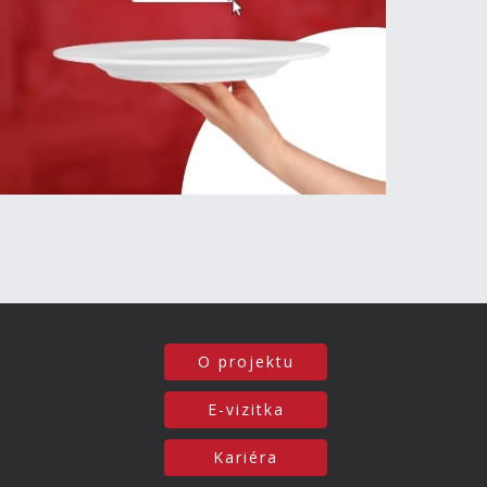
O projektu
E-vizitka
Kariéra