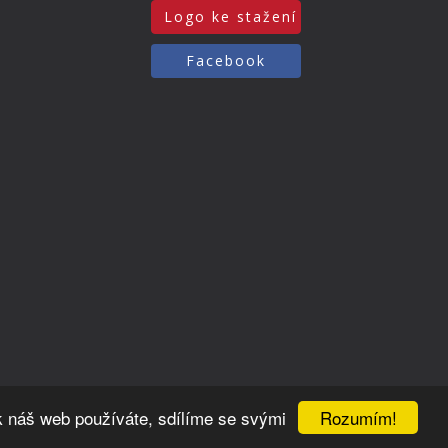
Logo ke stažení
Facebook
Rozumím!
k náš web používáte, sdílíme se svými