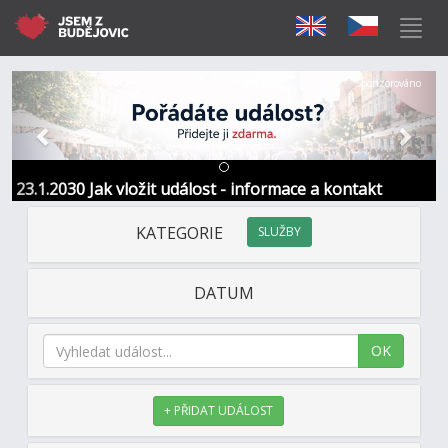
Předchozí
Další
Sponzorováno
23.1.2030 Jak vložit událost - informace a kontakt
KATEGORIE
SLUŽBY
DATUM
OK
+ PŘIDAT UDÁLOST