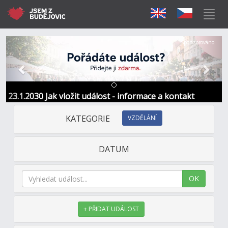
Předchozí
Další
Sponzorováno
23.1.2030 Jak vložit událost - informace a kontakt
KATEGORIE
VZDĚLÁNÍ
DATUM
OK
+ PŘIDAT UDÁLOST