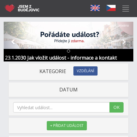
Předchozí
Další
Sponzorováno
23.1.2030 Jak vložit událost - informace a kontakt
KATEGORIE
VZDĚLÁNÍ
DATUM
OK
+ PŘIDAT UDÁLOST