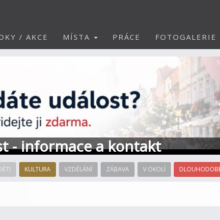
DKY / AKCE
MÍSTA
PRÁCE
FOTOGALERIE
S
st - informace a kontakt
DĚTI
KULTURA
VZDĚLÁNÍ
ZÁBAVA
V OKOLÍ
DLOUHODOBÉ