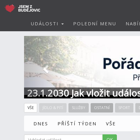
UDÁLOSTI
POLEDNÍ MENU
NABÍ
Předchozí
23.1.2030 Jak vložit událo
VŠE
JÍDLO & PITÍ
SLUŽBY
OSTATNÍ
SPORT
DNES
PŘÍŠTÍ TÝDEN
VŠE
OK