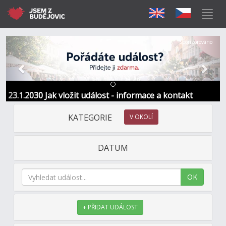
Předchozí
Další
Sponzorováno
23.1.2030 Jak vložit událost - informace a kontakt
KATEGORIE
V OKOLÍ
DATUM
OK
+ PŘIDAT UDÁLOST