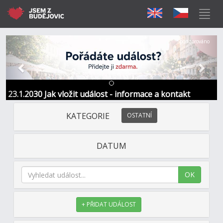
Předchozí
Další
Sponzorováno
23.1.2030 Jak vložit událost - informace a kontakt
KATEGORIE
OSTATNÍ
DATUM
OK
+ PŘIDAT UDÁLOST