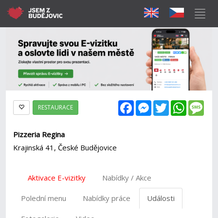
Facebook
Messenger
Twitter
WhatsAp
Mes
RESTAURACE
Pizzeria Regina
Krajinská 41, České Budějovice
Aktivace E-vizitky
Nabídky / Akce
Polední menu
Nabídky práce
Události