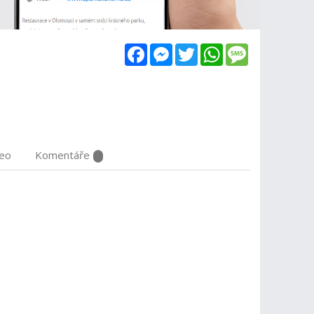
Facebook
Messenger
Twitter
WhatsApp
Message
deo
Komentáře