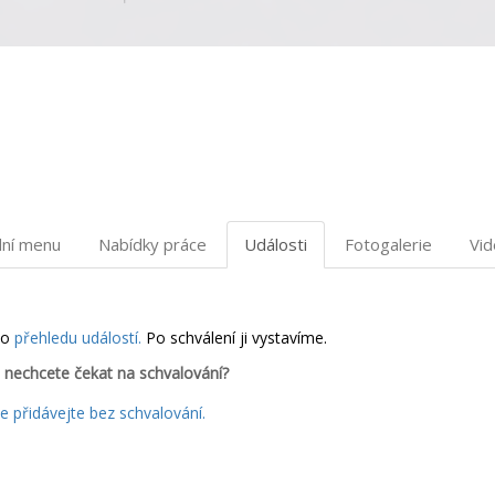
dní menu
Nabídky práce
Události
Fotogalerie
Vi
do
přehledu událostí.
Po schválení ji vystavíme.
 nechcete čekat na schvalování?
 přidávejte bez schvalování.