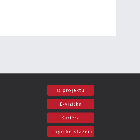
O projektu
E-vizitka
Kariéra
Logo ke stažení