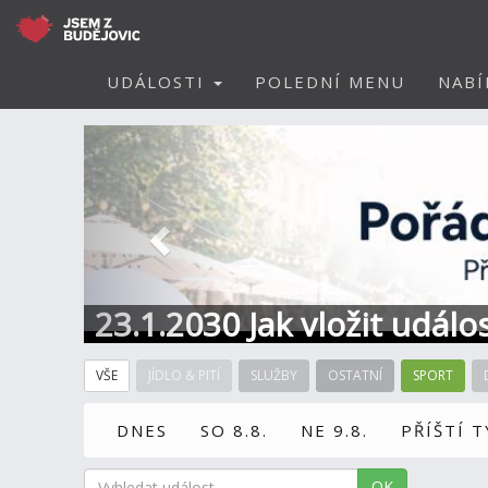
UDÁLOSTI
POLEDNÍ MENU
NABÍ
Předchozí
23.1.2030 Jak vložit událo
VŠE
JÍDLO & PITÍ
SLUŽBY
OSTATNÍ
SPORT
DNES
SO 8.8.
NE 9.8.
PŘÍŠTÍ 
OK