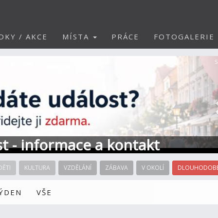
DKY / AKCE
MÍSTA
PRÁCE
FOTOGALERIE
S
st - informace a kontakt
DĚTI
KULTURA
VZDĚLÁNÍ
ZÁBAVA
V OKOLÍ
DLOUHODOBÉ
TÝDEN
VŠE