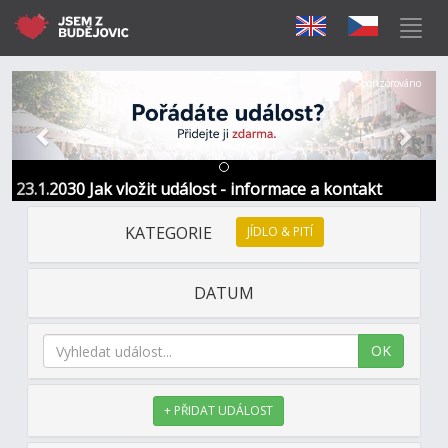
Předchozí
Další
Sponzorováno
23.1.2030 Jak vložit událost - informace a kontakt
KATEGORIE
JÍDLO & PITÍ
DATUM
OK
+ PŘIDAT UDÁLOST