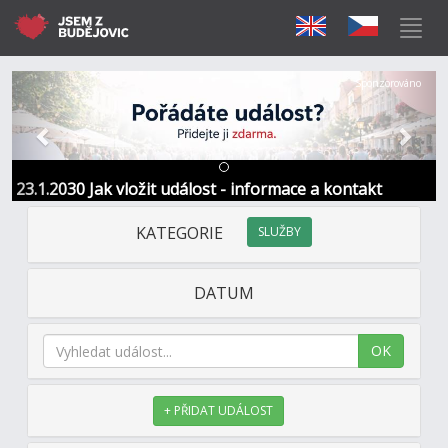
Předchozí
Další
Sponzorováno
23.1.2030 Jak vložit událost - informace a kontakt
KATEGORIE
SLUŽBY
DATUM
OK
+ PŘIDAT UDÁLOST