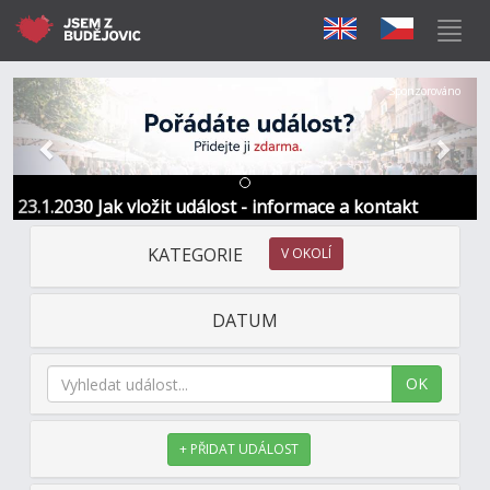
Předchozí
Další
Sponzorováno
23.1.2030 Jak vložit událost - informace a kontakt
KATEGORIE
V OKOLÍ
DATUM
OK
+ PŘIDAT UDÁLOST