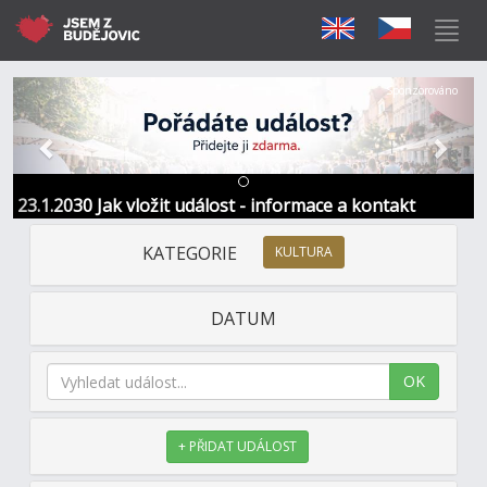
Předchozí
Další
Sponzorováno
23.1.2030 Jak vložit událost - informace a kontakt
KATEGORIE
KULTURA
DATUM
OK
+ PŘIDAT UDÁLOST