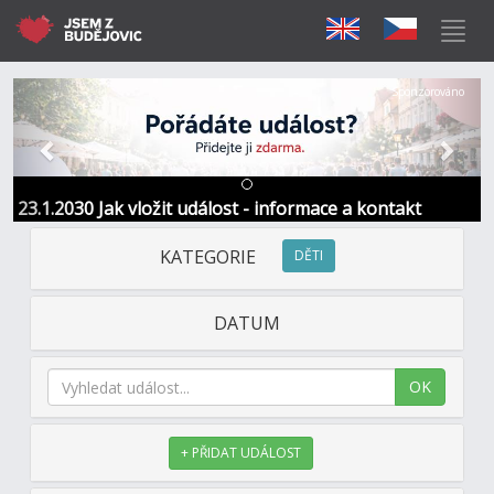
Předchozí
Další
Sponzorováno
23.1.2030 Jak vložit událost - informace a kontakt
KATEGORIE
DĚTI
DATUM
OK
+ PŘIDAT UDÁLOST