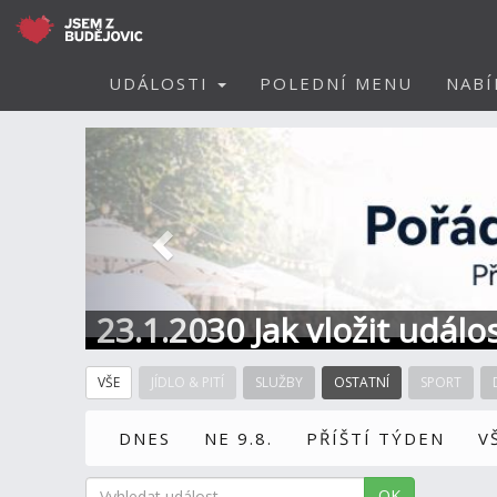
UDÁLOSTI
POLEDNÍ MENU
NABÍ
Předchozí
23.1.2030 Jak vložit událo
VŠE
JÍDLO & PITÍ
SLUŽBY
OSTATNÍ
SPORT
DNES
NE 9.8.
PŘÍŠTÍ TÝDEN
V
OK