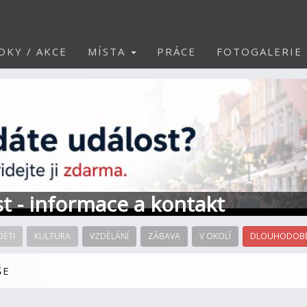
DKY / AKCE
MÍSTA
PRÁCE
FOTOGALERIE
S
st - informace a kontakt
DĚTI
KULTURA
VZDĚLÁNÍ
ZÁBAVA
V OKOLÍ
DLOUHODOBÉ
ŠE