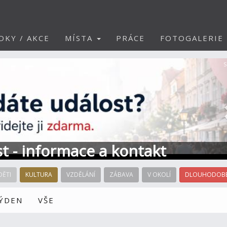
DKY / AKCE
MÍSTA
PRÁCE
FOTOGALERIE
S
st - informace a kontakt
DĚTI
KULTURA
VZDĚLÁNÍ
ZÁBAVA
V OKOLÍ
DLOUHODOBÉ
TÝDEN
VŠE