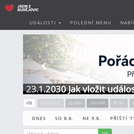
UDÁLOSTI
POLEDNÍ MENU
NABÍ
Předchozí
23.1.2030 Jak vložit událo
VŠE
JÍDLO & PITÍ
SLUŽBY
OSTATNÍ
SPORT
DNES
SO 8.8.
NE 9.8.
PŘÍŠTÍ 
OK