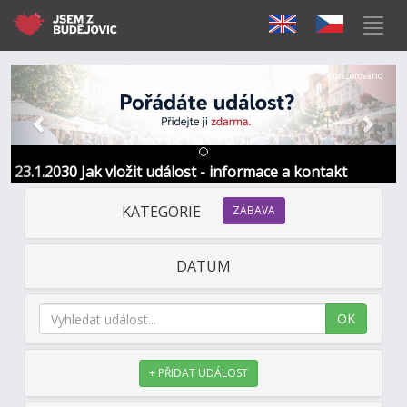
Předchozí
Další
Sponzorováno
23.1.2030 Jak vložit událost - informace a kontakt
KATEGORIE
ZÁBAVA
DATUM
OK
+ PŘIDAT UDÁLOST