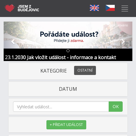
Předchozí
Další
Sponzorováno
23.1.2030 Jak vložit událost - informace a kontakt
KATEGORIE
OSTATNÍ
DATUM
OK
+ PŘIDAT UDÁLOST