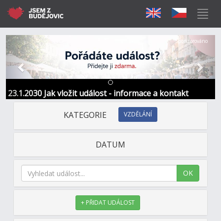
Předchozí
Další
Sponzorováno
23.1.2030 Jak vložit událost - informace a kontakt
KATEGORIE
VZDĚLÁNÍ
DATUM
OK
+ PŘIDAT UDÁLOST